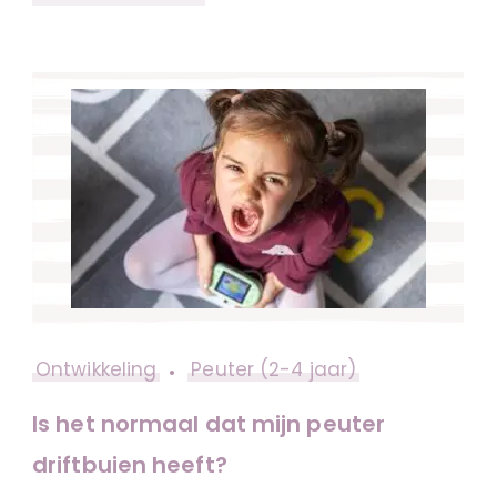
Ontwikkeling
Peuter (2-4 jaar)
Is het normaal dat mijn peuter
driftbuien heeft?