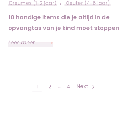
Dreumes (1-2 jaar)
Kleuter (4-6 jaar)
10 handige items die je altijd in de
opvangtas van je kind moet stoppen
Lees meer
Berichten
Page
Page
…
Page
Next
1
2
4
paginering