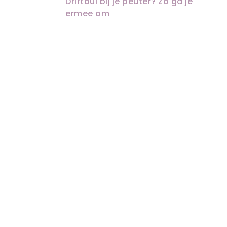
Driftbui bij je peuter? Zo ga je
ermee om