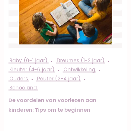
Baby (0-1 jaar)
Dreumes (1-2 jaar)
Kleuter (4-6 jaar)
Ontwikkeling
Ouders
Peuter (2-4 jaar)
Schoolkind
De voordelen van voorlezen aan
kinderen: Tips om te beginnen