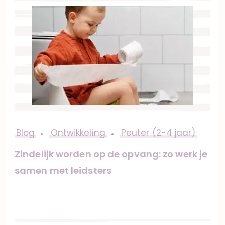
Blog
Ontwikkeling
Peuter (2-4 jaar)
Zindelijk worden op de opvang: zo werk je
samen met leidsters