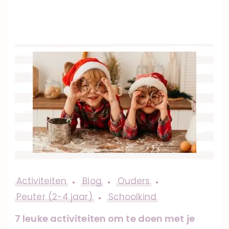
Activiteiten
Blog
Ouders
Peuter (2-4 jaar)
Schoolkind
7 leuke activiteiten om te doen met je