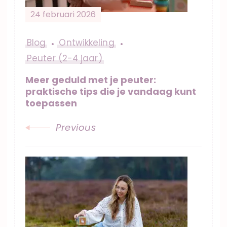
24 februari 2026
Blog
Ontwikkeling
Peuter (2-4 jaar)
Meer geduld met je peuter:
praktische tips die je vandaag kunt
toepassen
Previous