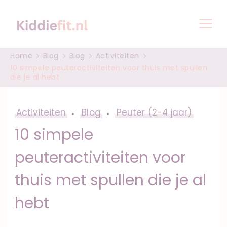
Spel, groei en opvoeding
Peuter en baby tips
Home
Blog
Blog
Activiteiten
voor kinderen |
10 simpele peuteractiviteiten voor thuis met spullen
die je al hebt
Pedagogisch Professional
Activiteiten
Blog
Peuter (2-4 jaar)
10 simpele
peuteractiviteiten voor
thuis met spullen die je al
hebt