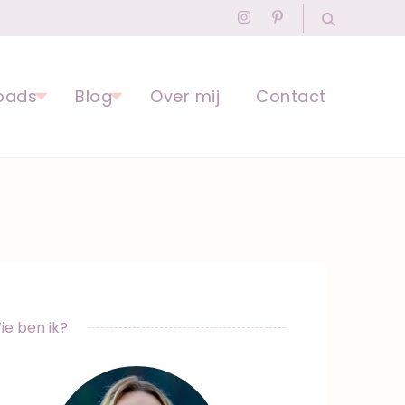
agogisch Professional
oads
Blog
Over mij
Contact
ie ben ik?