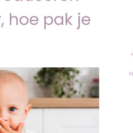
, hoe pak je
o