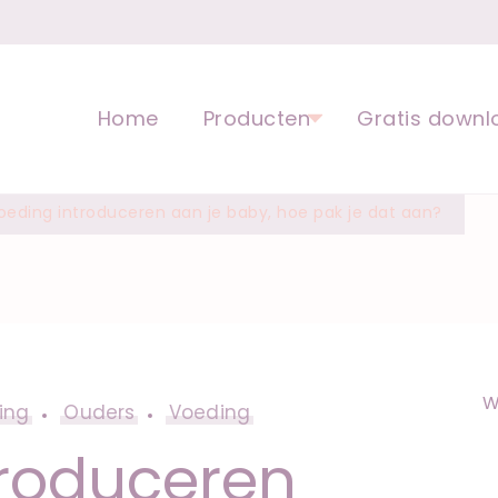
opvoeding voor kinderen | Ped
Home
Producten
Gratis downl
oeding introduceren aan je baby, hoe pak je dat aan?
W
ing
Ouders
Voeding
troduceren