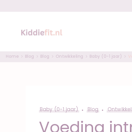
Spel, groei en 
Peuter en baby tips
Home
Blog
Blog
Ontwikkeling
Baby (0-1 jaar)
V
Baby (0-1 jaar)
Blog
Ontwikkel
Voeding in