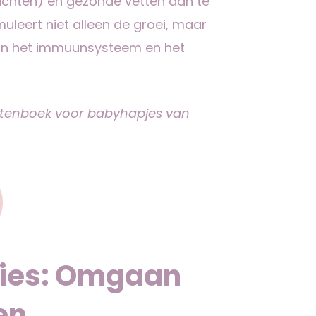
uchten) en gezonde vetten aan te
uleert niet alleen de groei, maar
van het immuunsysteem en het
eptenboek voor babyhapjes van
ties: Omgaan
en