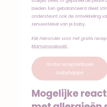
stukjes vlees of gepureerde peulvr
bieden. Een gebalanceerd dieet stim
ondersteunt ook de ontwikkeling 
zenuwstelsel van je baby.
Klik hieronder voor het gratis rec
Mamarooskookt.
Gratis receptenboek
babyhapjes
Mogelijke reac
met allergieën 