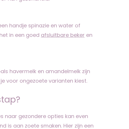
een handje spinazie en water of
 het in een goed
afsluitbare beker
en
oals havermelk en amandelmelk zijn
je voor ongezoete varianten kiest.
stap?
es naar gezondere opties kan even
end is aan zoete smaken. Hier zijn een