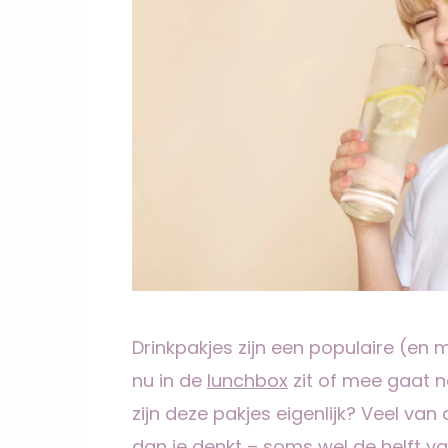
Drinkpakjes zijn een populaire (en m
nu in de
lunchbox
zit of mee gaat n
zijn deze pakjes eigenlijk? Veel va
dan je denkt – soms wel de helft v