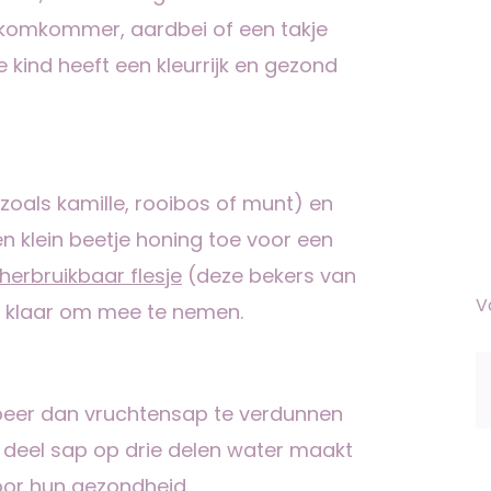
, komkommer, aardbei of een takje
e kind heeft een kleurrijk en gezond
zoals kamille, rooibos of munt) en
en klein beetje honing toe voor een
herbruikbaar flesje
(deze bekers van
V
is klaar om mee te nemen.
obeer dan vruchtensap te verdunnen
 deel sap op drie delen water maakt
oor hun gezondheid.