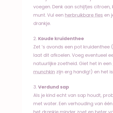
voegen. Denk aan schijfjes citroen
munt. Vul een
herbruikbare fles
en j
drankje.
2.
Koude kruidenthee
Zet ’s avonds een pot kruidenthee (
laat dit afkoelen. Voeg eventueel e
natuurlijke zoetheid. Giet het in een
munchkin
zijn erg handig!) en het 
3.
Verdund sap
Als je kind echt van sap houdt, pr
met water. Een verhouding van één
het drankje minder zoet en beter v