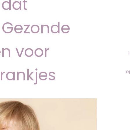
 dat
? Gezonde
en voor
drankjes
o