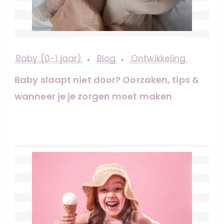
Baby (0-1 jaar)
Blog
Ontwikkeling
Baby slaapt niet door? Oorzaken, tips &
wanneer je je zorgen moet maken