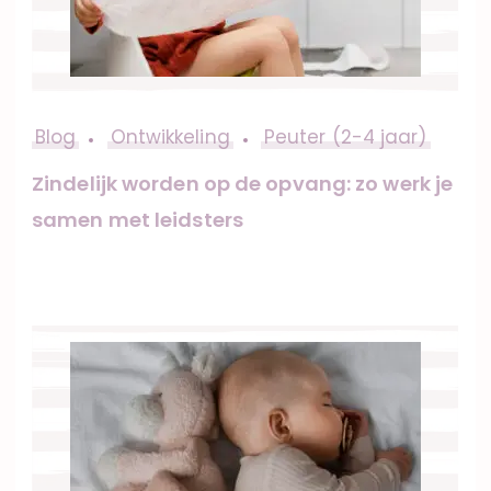
Blog
Ontwikkeling
Peuter (2-4 jaar)
Zindelijk worden op de opvang: zo werk je
samen met leidsters