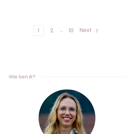
Berichten
Page
Page
…
Page
Next
1
2
10
paginering
Wie ben ik?