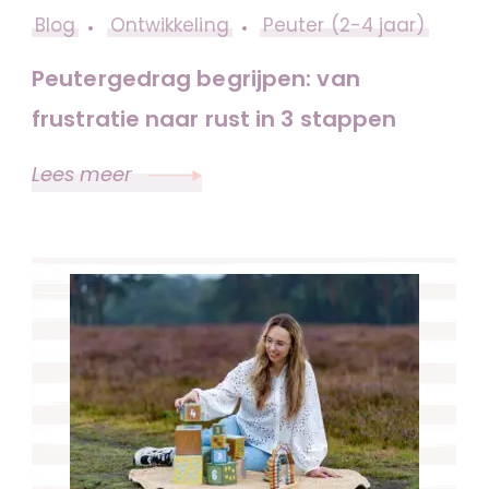
Blog
Ontwikkeling
Peuter (2-4 jaar)
Peutergedrag begrijpen: van
frustratie naar rust in 3 stappen
Lees meer