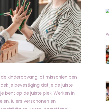
P
 de kinderopvang, of misschien ben
ek je bevestiging dat je de juiste
e bent op de juiste plek. Werken in
len, luiers verschonen en