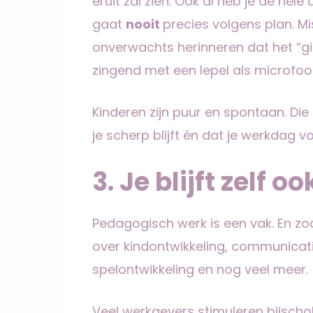
eruit zal zien. Ook al heb je de hele
gaat
nooit
precies volgens plan. Mi
onverwachts herinneren dat het “gir
zingend met een lepel als microfoon
Kinderen zijn puur en spontaan. Di
je scherp blijft én dat je werkdag vo
3. Je blijft zelf o
Pedagogisch werk is een vak. En zoals 
over kindontwikkeling, communicatie
spelontwikkeling en nog veel meer.
Veel werkgevers stimuleren bijschol