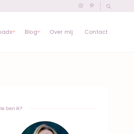
agogisch Professional
oads
Blog
Over mij
Contact
ie ben ik?