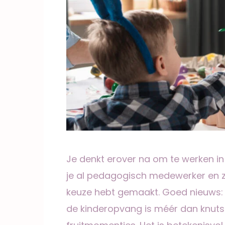
Je denkt erover na om te werken in
je al pedagogisch medewerker en zo
keuze hebt gemaakt. Goed nieuws: j
de kinderopvang is méér dan knutse