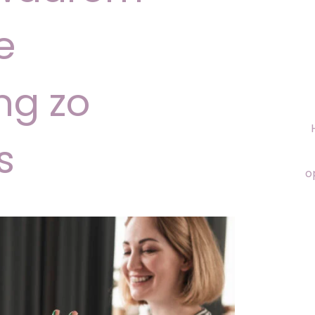
e
ng zo
s
o