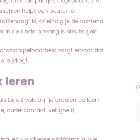
 dag tot in de puntjes uitgedacht… het
sschien helpt een peuter je
affendag” is, of eindig je de ochtend
. In de kinderopvang is niks te gek!
e onvoorspelbaarheid zorgt ervoor dat
orbijvliegt.
ok leren
V
bij elk vak, blijf je groeien. Je leert
, oudercontact, veiligheid,
ing, en via diverse platforms kun je