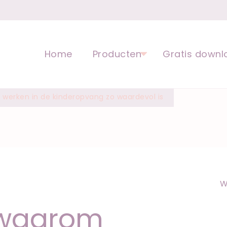
opvoeding voor kinderen | Ped
Home
Producten
Gratis downl
werken in de kinderopvang zo waardevol is
W
 waarom