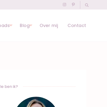
agogisch Professional
oads
Blog
Over mij
Contact
ie ben ik?