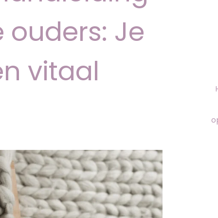
 ouders: Je
en vitaal
o