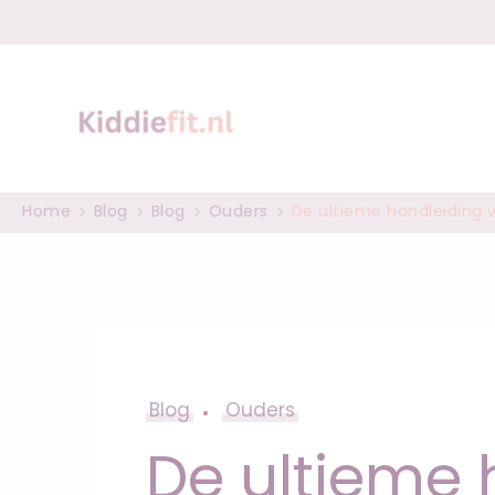
Spel, groei en 
Peuter en baby tips
Home
Blog
Blog
Ouders
De ultieme handleiding v
Blog
Ouders
De ultieme 