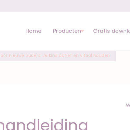
opvoeding voor kinderen | Ped
Home
Producten
Gratis downl
oor nieuwe ouders: Je kind actief en vitaal houden
W
handleiding