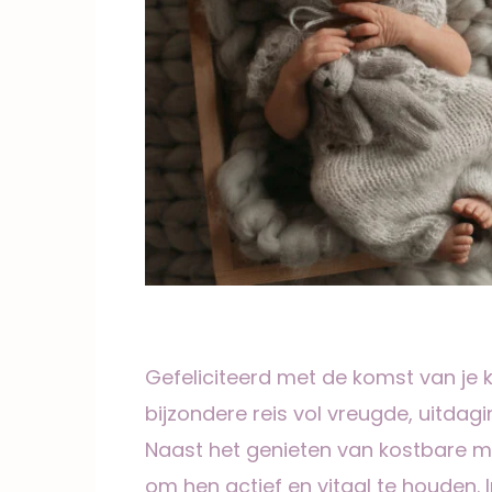
Gefeliciteerd met de komst van je 
bijzondere reis vol vreugde, uitdag
Naast het genieten van kostbare mo
om hen actief en vitaal te houden.