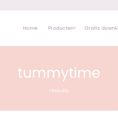
opvoeding voor kinderen | Ped
Home
Producten
Gratis downl
tummytime
1 Results