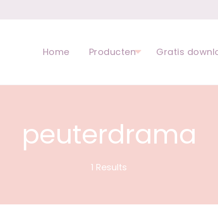
opvoeding voor kinderen | Ped
Home
Producten
Gratis downl
peuterdrama
1 Results