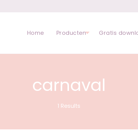
opvoeding voor kinderen | Ped
Home
Producten
Gratis downl
carnaval
1 Results