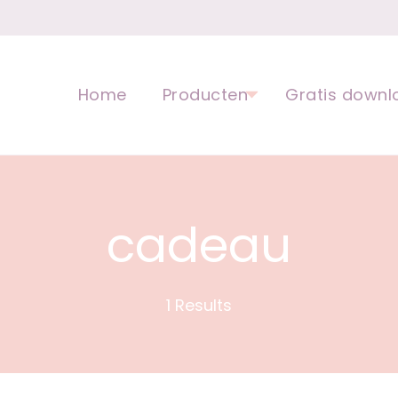
opvoeding voor kinderen | Ped
Home
Producten
Gratis downl
cadeau
1 Results