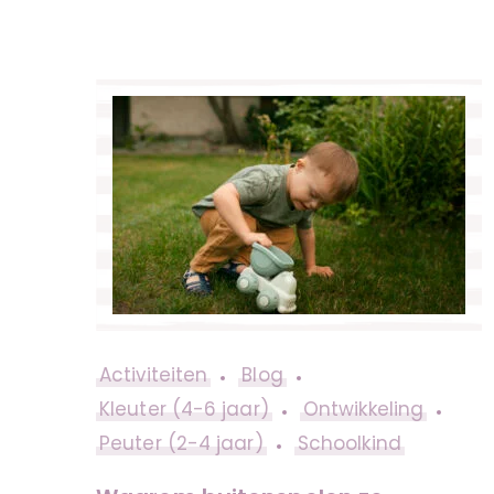
Activiteiten
Blog
Kleuter (4-6 jaar)
Ontwikkeling
Peuter (2-4 jaar)
Schoolkind