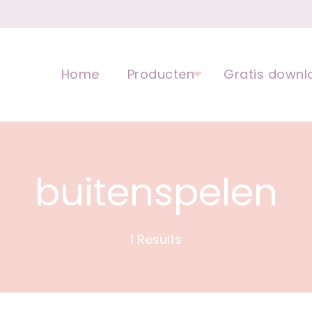
opvoeding voor kinderen | Ped
Home
Producten
Gratis downl
buitenspelen
1 Results